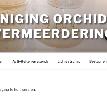
NIGING ORCHI
VERMEERDERIN
en
Activiteiten en agenda
Lidmaatschap
Bestuur en
gina te kunnen zien.