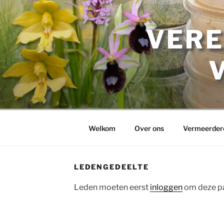
Ga
naar
de
VERE
inhoud
Welkom
Over ons
Vermeerder
LEDENGEDEELTE
Leden moeten eerst
inloggen
om deze pa